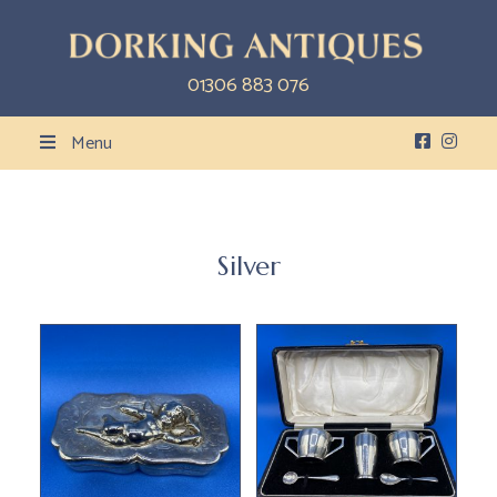
01306 883 076
Menu
Silver