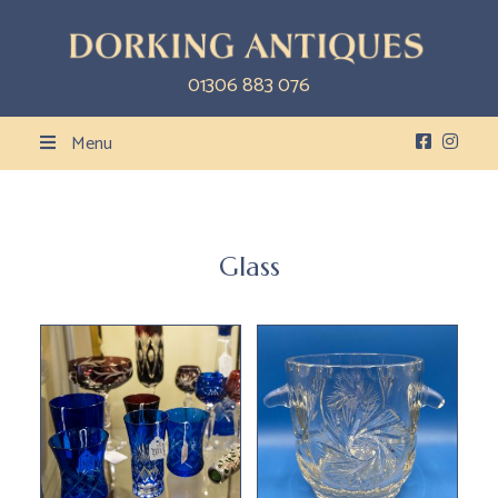
01306 883 076
Menu
Glass